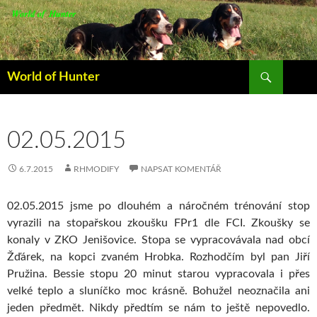
Hledat
World of Hunter
PŘEJÍT
K
OBSAHU
WEBU
02.05.2015
6.7.2015
RHMODIFY
NAPSAT KOMENTÁŘ
02.05.2015 jsme po dlouhém a náročném trénování stop
vyrazili na stopařskou zkoušku FPr1 dle FCI. Zkoušky se
konaly v ZKO Jenišovice. Stopa se vypracovávala nad obcí
Žďárek, na kopci zvaném Hrobka. Rozhodčím byl pan Jiří
Pružina. Bessie stopu 20 minut starou vypracovala i přes
velké teplo a sluníčko moc krásně. Bohužel neoznačila ani
jeden předmět. Nikdy předtím se nám to ještě nepovedlo.