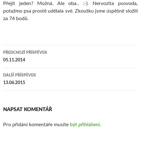
Přejít jeden? Možná. Ale oba.. :-). Nervozita psovoda,
potažmo psa prostě udělala své. Zkoušku jsme úspěšně složili
za 74 bodů.
PŘEDCHOZÍ PŘÍSPĚVEK
Navigace
05.11.2014
pro
DALŠÍ PŘÍSPĚVEK
příspěvky
13.06.2015
NAPSAT KOMENTÁŘ
Pro přidání komentáře musíte
být přihlášeni
.