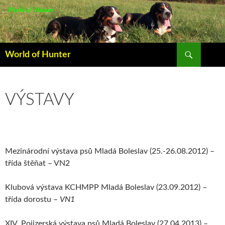
Hledat
World of Hunter
PŘEJÍT
K
OBSAHU
WEBU
VÝSTAVY
Mezinárodní výstava psů Mladá Boleslav (25.-26.08.2012) –
třída štěňat – VN2
Klubová výstava KCHMPP Mladá Boleslav (23.09.2012) –
třída dorostu –
VN1
XIV. Pojizerská výstava psů Mladá Boleslav (27.04.2013) –